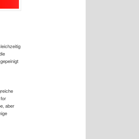
eichzeitig
die
gepeinigt
greiche
for
e, aber
nige