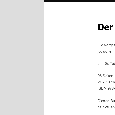
Der
Die verge
jüdischen 
Jim G. To
96 Seiten,
21 x 19 cm
ISBN 978-
Dieses Buc
es evtl. a