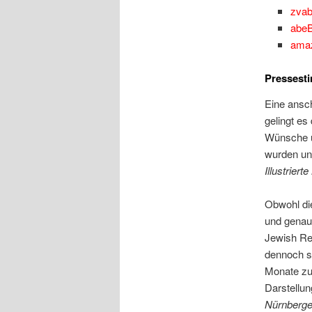
zva
abe
ama
Presses
Eine ansch
gelingt es
Wünsche u
wurden und
Illustrier
Obwohl die
und genaue
Jewish Re
dennoch se
Monate zub
Darstellun
Nürnberge