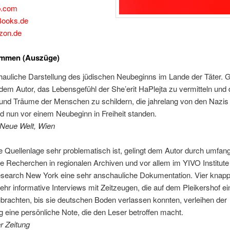
b.com
Books.de
zon.de
timmen
(Auszüge)
auliche Darstellung des jüdischen Neubeginns im Lande der Täter. Gl
 dem Autor, das Lebensgefühl der She’erit HaPlejta zu vermitteln und 
nd Träume der Menschen zu schildern, die jahrelang von den Nazis 
 nun vor einem Neubeginn in Freiheit standen.
te Neue Welt, Wien
 Quellenlage sehr problematisch ist, gelingt dem Autor durch umfan
 Recherchen in regionalen Archiven und vor allem im YIVO Institute 
search New York eine sehr anschauliche Dokumentation. Vier knapp
hr informative Interviews mit Zeitzeugen, die auf dem Pleikershof ei
rachten, bis sie deutschen Boden verlassen konnten, verleihen der
g eine persönliche Note, die den Leser betroffen macht.
r Zeitung