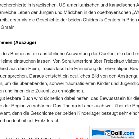
recherchierte in israelischen, US-amerikanischen und kanadischen 
tenreiche Leben der Jungen und Mädchen in den oberbayerischen „Wa
eibt erstmals die Geschichte der beiden Children’s Centers in Prien
 Gmain.
immen (Auszüge)
 des Buches ist die ausführliche Auswertung der Quellen, die den Le
 Heime eintauchen lassen. Von Schulunterricht über Freizeitaktivitäten
ied aus dem Heim, Tobias lässt die Erinnerung der ehemaligen Be
euer sprechen. Daraus entsteht ein deutliches Bild von den Anstrengu
n, um die überlebenden, schwer traumatisierten Kinder und Jugendli
n und ihnen eine Zukunft zu ermöglichen.
ut lesbare Buch wird sicherlich dabei helfen, das Bewusstsein für di
e der Region zu schärfen. Das Thema ist aber auch weit über die Re
evant, denn die Geschichte der beiden Kinderlager bezeugt sehr eind
erbundenheit mit Eretz Israel.