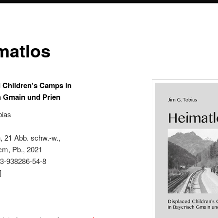
matlos
 Children’s Camps in
h Gmain und Prien
bias
, 21 Abb. schw.-w.,
cm, Pb., 2021
3-938286-54-8
]