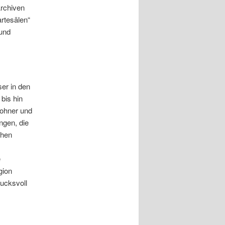
Archiven
rtesälen“
 und
ser in den
 bis hin
wohner und
ngen, die
chen
e
gion
rucksvoll