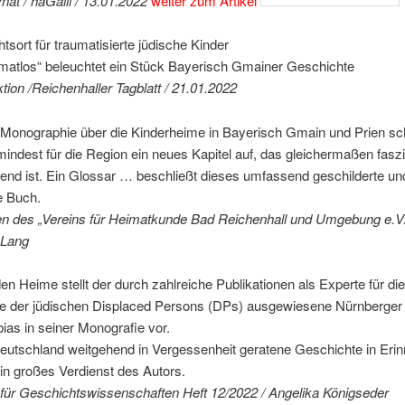
nat / haGalil / 13.01.2022
weiter zum Artikel
htsort für traumatisierte jüdische Kinder
matlos“ beleuchtet ein Stück Bayerisch Gmainer Geschichte
tion /Reichenhaller Tagblatt / 21.01.2022
r Monographie über die Kinderheime in Bayerisch Gmain und Prien sc
indest für die Region ein neues Kapitel auf, das gleichermaßen fasz
end ist. Ein Glossar … beschließt dieses umfassend geschilderte und
e Buch.
gen des „Vereins für Heimatkunde Bad Reichenhall und Umgebung e.V.
 Lang
en Heime stellt der durch zahlreiche Publikationen als Experte für die
e der jüdischen Displaced Persons (DPs) ausgewiesene Nürnberger 
ias in seiner Monografie vor.
eutschland weitgehend in Vergessenheit geratene Geschichte in Eri
 ein großes Verdienst des Autors.
t für Geschichtswissenschaften Heft 12/2022 / Angelika Königseder