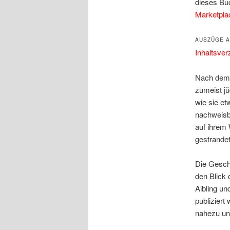
dieses Bu
Marketpla
AUSZÜGE A
Inhaltsver
Nach dem 
zumeist j
wie sie et
nachweisba
auf ihrem 
gestrandet
Die Geschi
den Blick 
Aibling un
publiziert
nahezu un