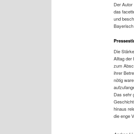
Der Autor 
das facet
und beschr
Bayerisch
Pressest
Die Stärke
Alltag der
zum Absch
ihrer Betr
nötig ware
aufzufange
Das sehr g
Geschicht
hinaus rel
die enge V