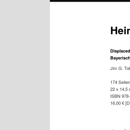
Hei
Displaced
Bayerisc
Jim G. To
174 Seiten
22 x 14,5 
ISBN 978-
16,00 € [D