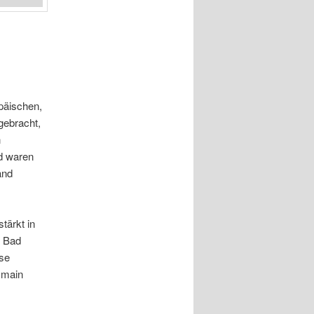
päischen,
gebracht,
n
nd waren
and
tärkt in
, Bad
sse
 Gmain