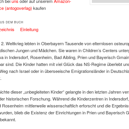
ch bei
uns
oder auf unserem
Amazon-
ce (antogoverlag)
kaufen
US DEM BUCH
zeichnis
Einleitung
2. Weltkrieg lebten in Oberbayern Tausende von elternlosen osteuro
üdischen Jungen und Mädchen. Sie waren in Children’s Centers unter
wa in Indersdorf, Rosenheim, Bad Aibling, Prien und Bayerisch Gmai
r sind. Die Kinder hatten mit viel Glück das NS-Regime überlebt u
Weg nach Israel oder in überseeische Emigrationsländer in Deutschl
.
chte dieser „unbegleiteten Kinder“ gelangte in den letzten Jahren vers
der historischen Forschung. Während die Kinderzentren in Indersdorf
d Rosenheim mittlerweile wissenschaftlich erforscht und die Ergebni
 wurden, blieb die Existenz der Einrichtungen in Prien und Bayerisch
bekannt.