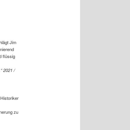
hlägt Jim
inierend
 flüssig
“ 2021 /
Historiker
nnerung zu