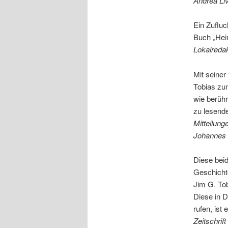
Andrea Liv
Ein Zufluc
Buch „Hei
Lokalredak
Mit seine
Tobias zum
wie berühr
zu lesend
Mitteilun
Johannes
Diese beid
Geschicht
Jim G. Tob
Diese in D
rufen, ist
Zeitschrif