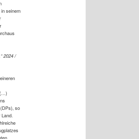
n
 in seinem
r
r
durchaus
“ 2024 /
leineren
 (…)
ins
 (DPs), so
 Land.
hlreiche
ugplatzes
nten