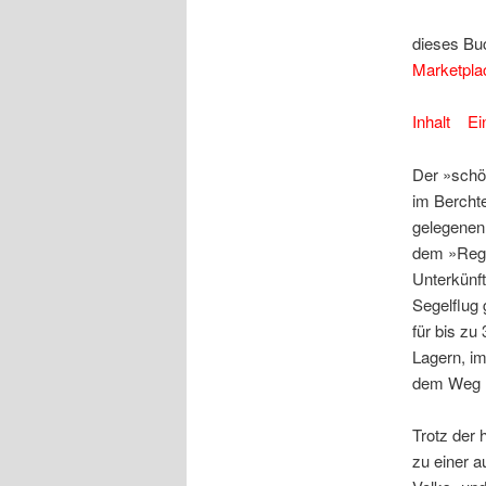
dieses Bu
Marketpla
Inhalt
Ei
Der »schön
im Bercht
gelegenen 
dem »Regi
Unterkünft
Segelflug
für bis zu
Lagern, im
dem Weg n
Trotz der 
zu einer 