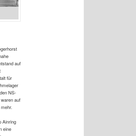
egerhorst
 nahe
ntstand auf
t
lt für
ahmelager
 den NS-
d waren auf
 mehr.
 Ainring
n eine