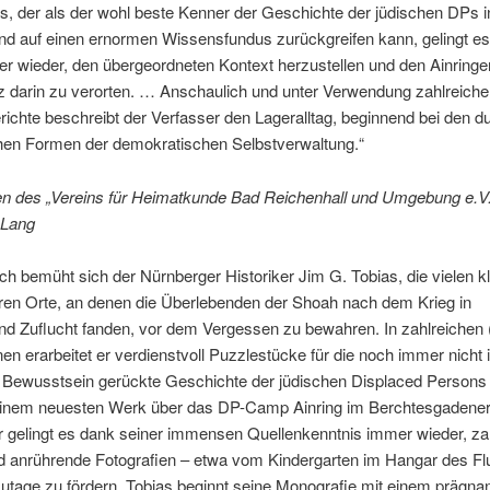
s, der als der wohl beste Kenner der Geschichte der jüdischen DPs i
nd auf einen ernormen Wissensfundus zurückgreifen kann, gelingt es
r wieder, den übergeordneten Kontext herzustellen und den Ainringe
z darin zu verorten. … Anschaulich und unter Verwendung zahlreiche
richte beschreibt der Verfasser den Lageralltag, beginnend bei den 
chen Formen der demokratischen Selbstverwaltung.“
gen des „Vereins für Heimatkunde Bad Reichenhall und Umgebung e.V.
 Lang
h bemüht sich der Nürnberger Historiker Jim G. Tobias, die vielen k
ren Orte, an denen die Überlebenden der Shoah nach dem Krieg in
nd Zuflucht fanden, vor dem Vergessen zu bewahren. In zahlreichen
nen erarbeitet er verdienstvoll Puzzlestücke für die noch immer nicht 
he Bewusstsein gerückte Geschichte der jüdischen Displaced Persons
einem neuesten Werk über das DP-Camp Ainring im Berchtesgadener
 gelingt es dank seiner immensen Quellenkenntnis immer wieder, za
nd anrührende Fotografien – etwa vom Kindergarten im Hangar des Fl
zutage zu fördern. Tobias beginnt seine Monografie mit einem prägna