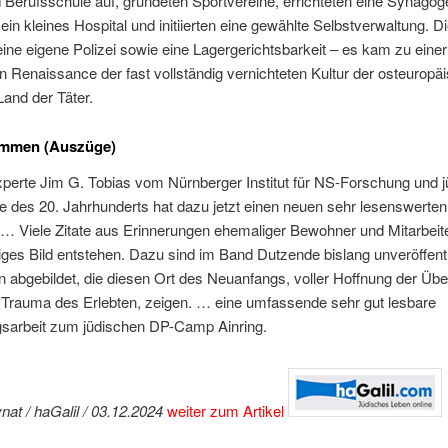
 Berufsschule auf, gründeten Sportvereine, errichteten eine Synagog
 ein kleines Hospital und initiierten eine gewählte Selbstverwaltung. D
 eine eigene Polizei sowie eine Lagergerichtsbarkeit – es kam zu einer
 Renaissance der fast vollständig vernichteten Kultur der osteuropä
and der Täter.
immen (Auszüge)
perte Jim G. Tobias vom Nürnberger Institut für NS-Forschung und j
e des 20. Jahrhunderts hat dazu jetzt einen neuen sehr lesenswerte
 … Viele Zitate aus Erinnerungen ehemaliger Bewohner und Mitarbeit
iges Bild entstehen. Dazu sind im Band Dutzende bislang unveröffentl
n abgebildet, die diesen Ort des Neuanfangs, voller Hoffnung der Üb
 Trauma des Erlebten, zeigen. … eine umfassende sehr gut lesbare
sarbeit zum jüdischen DP-Camp Ainring.
nat / haGalil / 03.12.2024
weiter zum Artikel