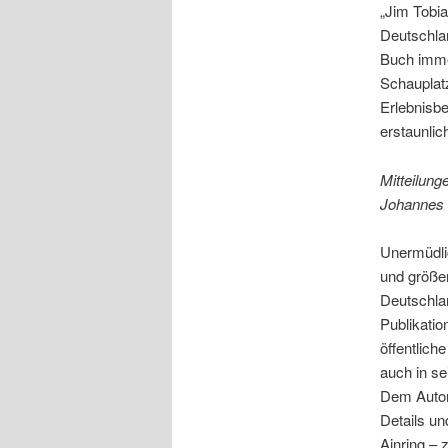
„Jim Tobia
Deutschla
Buch imme
Schauplat
Erlebnisbe
erstaunli
Mitteilun
Johannes
Unermüdlic
und größe
Deutschla
Publikatio
öffentlic
auch in s
Dem Autor
Details u
Ainring – 