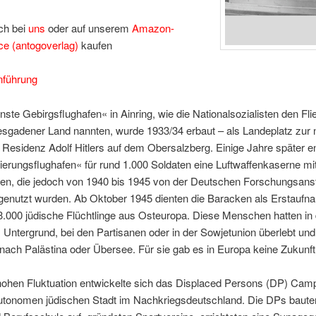
ch bei
uns
oder auf unserem
Amazon-
ce (antogoverlag)
kaufen
nführung
ste Gebirgsflughafen« in Ainring, wie die Nationalsozialisten den Fli
esgadener Land nannten, wurde 1933/34 erbaut – als Landeplatz zur
Residenz Adolf Hitlers auf dem Obersalzberg. Einige Jahre später e
erungsflughafen« für rund 1.000 Soldaten eine Luftwaffenkaserne mi
en, die jedoch von 1940 bis 1945 von der Deutschen Forschungsansta
 genutzt wurden. Ab Oktober 1945 dienten die Baracken als Erstaufn
 3.000 jüdische Flüchtlinge aus Osteuropa. Diese Menschen hatten in
 Untergrund, bei den Partisanen oder in der Sowjetunion überlebt un
ach Palästina oder Übersee. Für sie gab es in Europa keine Zukunft
hohen Fluktuation entwickelte sich das Displaced Persons (DP) Camp
autonomen jüdischen Stadt im Nachkriegsdeutschland. Die DPs baute