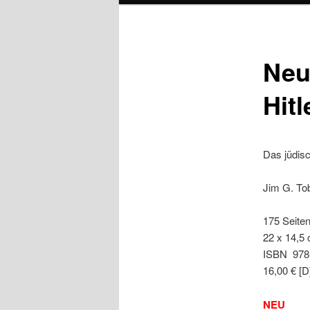
Neu
Hitl
Das jüdis
Jim G. To
175 Seiten
22 x 14,5 
ISBN 978
16,00 € [D
NEU