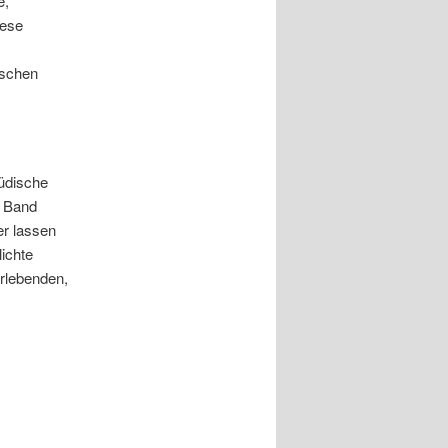
e,
iese
ischen
üdische
n Band
er lassen
ichte
erlebenden,