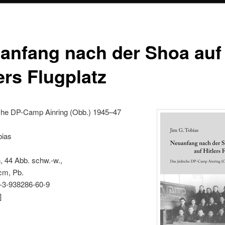
anfang nach der Shoa auf
ers Flugplatz
che DP-Camp Ainring (Obb.) 1945–47
bias
, 44 Abb. schw.-w.,
cm, Pb.
-3-938286-60-9
]