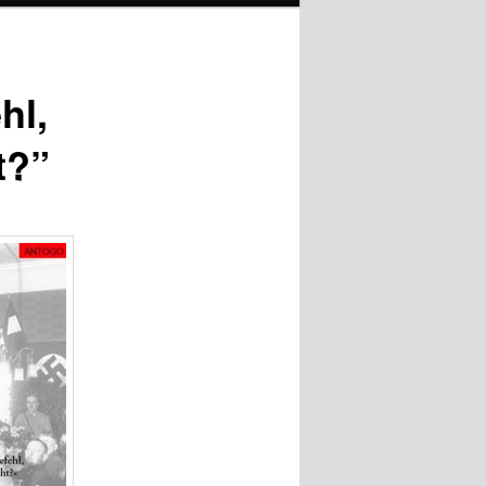
hl,
t?”