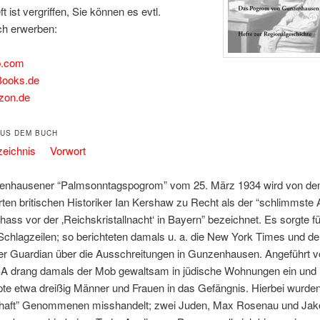
t ist vergriffen, Sie können es evtl.
ch erwerben:
b.com
Books.de
zon.de
US DEM BUCH
erzeichnis
Vorwort
nhausener “Palmsonntagspogrom” vom 25. März 1934 wird von d
ten britischen Historiker Ian Kershaw zu Recht als der “schlimmst
ass vor der ‚Reichskristallnacht‘ in Bayern” bezeichnet. Es sorgte fü
Schlagzeilen; so berichteten damals u. a. die New York Times und de
r Guardian über die Ausschreitungen in Gunzenhausen. Angeführt v
 SA drang damals der Mob gewaltsam in jüdische Wohnungen ein und
te etwa dreißig Männer und Frauen in das Gefängnis. Hierbei wurden
zhaft” Genommenen misshandelt; zwei Juden, Max Rosenau und Jak