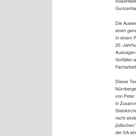
Rosenfelde
Gunzenhau
Die Auswer
einen gena
In einem P
20. Jahrh
Aussagen d
Vorfällen 
Facharbeit
Dieser Tex
Nürnberger
von Peter
in Zusamm
Steinkirch
recht ein
jüdischen 
der SA ei