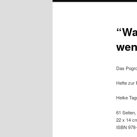
“Wa
wen
Das Pogr
Hefte zur 
Heike Tag
61 Seiten,
22 x 14 c
ISBN 978-