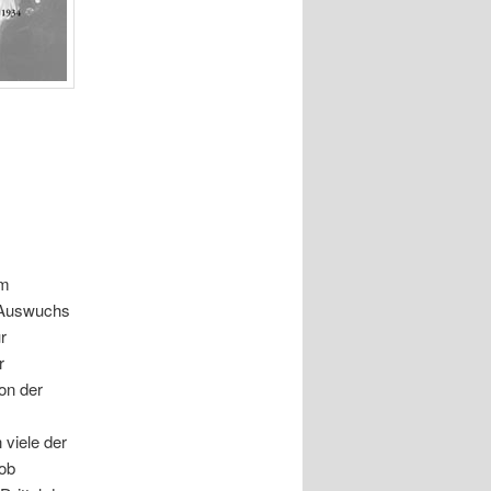
em
e Auswuchs
r
r
on der
 viele der
ob