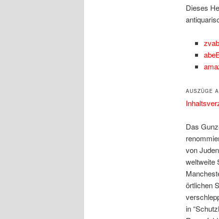
Dieses Hef
antiquaris
zva
abe
ama
AUSZÜGE A
Inhaltsv
Das Gunze
renommier
von Judenh
weltweite 
Mancheste
örtlichen
verschlepp
in “Schut