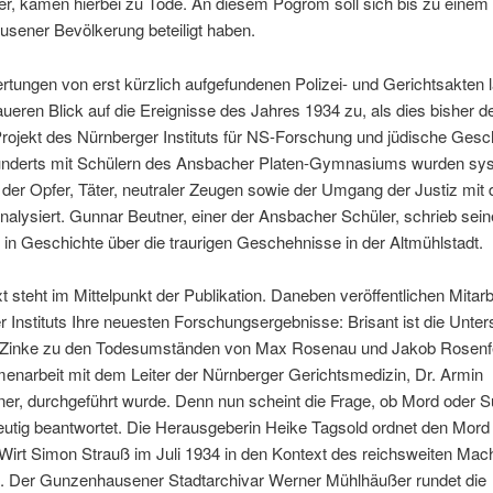
r, kamen hierbei zu Tode. An diesem Pogrom soll sich bis zu einem D
sener Bevölkerung beteiligt haben.
tungen von erst kürzlich aufgefundenen Polizei- und Gerichtsakten 
ueren Blick auf die Ereignisse des Jahres 1934 zu, als dies bisher de
rojekt des Nürnberger Instituts für NS-Forschung und jüdische Gesc
underts mit Schülern des Ansbacher Platen-Gymnasiums wurden sy
er Opfer, Täter, neutraler Zeugen sowie der Umgang der Justiz mit 
analysiert. Gunnar Beutner, einer der Ansbacher Schüler, schrieb sein
 in Geschichte über die traurigen Geschehnisse in der Altmühlstadt.
t steht im Mittelpunkt der Publikation. Daneben veröffentlichen Mitarb
 Instituts Ihre neuesten Forschungsergebnisse: Brisant ist die Unte
 Zinke zu den Todesumständen von Max Rosenau und Jakob Rosenfel
enarbeit mit dem Leiter der Nürnberger Gerichtsmedizin, Dr. Armin
ner, durchgeführt wurde. Denn nun scheint die Frage, ob Mord oder Su
deutig beantwortet. Die Herausgeberin Heike Tagsold ordnet den Mor
Wirt Simon Strauß im Juli 1934 in den Kontext des reichsweiten Mach
n. Der Gunzenhausener Stadtarchivar Werner Mühlhäußer rundet die