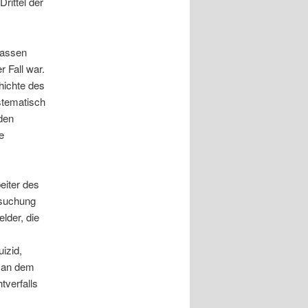
rittel der
lassen
r Fall war.
hichte des
stematisch
den
e
eiter des
rsuchung
der, die
izid,
d an dem
tverfalls